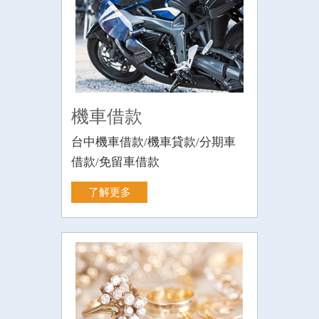
機車借款
台中機車借款/機車貸款/分期車
借款/免留車借款
了解更多