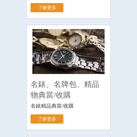
了解更多
名錶、名牌包、精品
物典當/收購
名錶精品典當/收購
了解更多