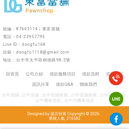
統編：87643114｜東富當舖
電話：04-23957795
Line ID：dongfu168
信箱：dongfu1118@gmail.com
地址：台中市太平區樹德路98-2號
回首頁
公司介紹
借款服務項目
借款流程
流當商品
資訊分享
借款Q&A
聯絡我們
台中當鋪
台中當舖
台中當鋪推薦
台中當舖推薦
台中汽車借款
台中機車借款
台中汽機車借款
Designed by
揚京快客
Copyright © 2026
..
累積人氣: 216582