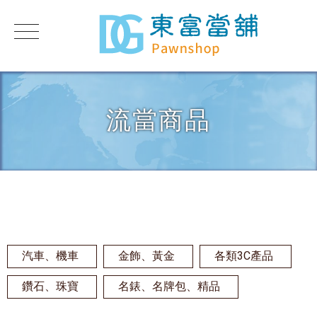
流當商品
汽車、機車
金飾、黃金
各類3C產品
鑽石、珠寶
名錶、名牌包、精品